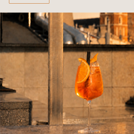
pod
ab
RESTAURACJE
W Hotelu Stary znajdują się dwie restauracje. Restauracja 3
Rybki to elegancka restauracja zlokalizowana w otwartej
przestrzeni parteru. Restauracja Rybki Nove zlokalizowana jest
na dwóch poziomach nowszej części hotelu.
Zobacz więcej