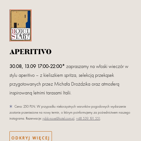
Zaloguj
pow
APERITIVO
Przyjazd
Wyjazd (noce:
1
)
30.08, 13.09 17:00-22:00*
zapraszamy na włoski wieczór w
stylu aperitivo – z kieliszkiem spritza, selekcją przekąsek
Dorośli
Dzieci 0 - 3
przygotowanych przez Michała Drożdzika oraz atmosferą
inspirowaną letnimi tarasami Italii.
Dzieci 4 - 14
Nazwa partnera
Cena: 250 PLN. W przypadku niekorzystnych warunków pogodowych wydarzenie
zostanie przeniesione na nowy termin, o którym poinformujemy za pośrednictwem naszego
instagrama. Rezerwacje:
rybki-nove@hotel.com.pl
,
+48 539 191 551
.
Masz kod rabatowy? Podaj go w koszyku przy finalizacji rezerwacji.
SZUKAJ
ODKRYJ WIĘCEJ