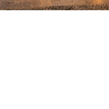
mog
NAJLEPSZE CENY. NAJLEPSZE OFERTY.
BOOK ONLINE
HOTEL STARY
lepi
HOTEL
Hotel Stary jest laureatem renomowanego
paryskiego konkursu Prix Villégiature, zdobywcą
tytułu „najpiękniejszego hotelowego wnętrza w
Europie”. W naszym zachwycającym atmosferą,
elegancją i stylem budynku tradycja idealnie