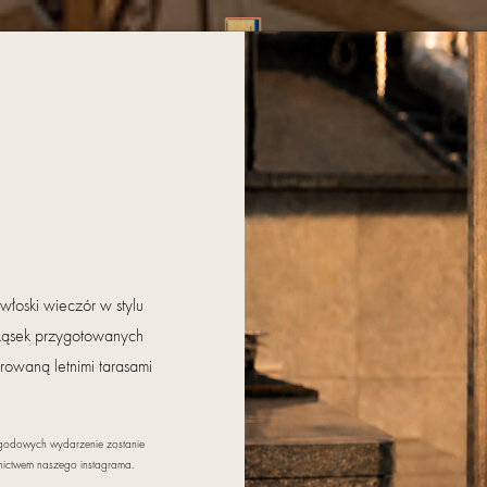
NFERENCJE
WESELA
KONTAKT
WELLNESS I SPA
GALERIA
OFERTY SPEC
łoski wieczór w stylu
rzekąsek przygotowanych
rowaną letnimi tarasami
godowych wydarzenie zostanie
dnictwem naszego instagrama.