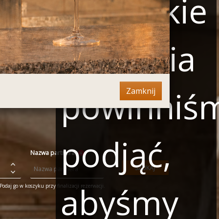
oraz jakie
działania
powinniś
Zamknij
podjąć,
Nazwa partnera
SZUKAJ
abyśmy
odaj go w koszyku przy finalizacji rezerwacji.