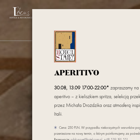
ZOBACZ INNE HOTELE Z GRUPY LHR
HOTEL
POKOJE
RESTAURACJE
KO
APERITIVO
30.08, 13.09 17:00-22:00*
zapraszamy na w
aperitivo – z kieliszkiem spritza, selekcją p
przez Michała Drożdzika oraz atmosferą inspi
Italii.
Cena: 250 PLN. W przypadku niekorzystnych warunków po
przeniesione na nowy termin, o którym poinformujemy za pośre
Rezerwacje:
rybki-nove@hotel.com.pl
,
+48 539 191 551
.