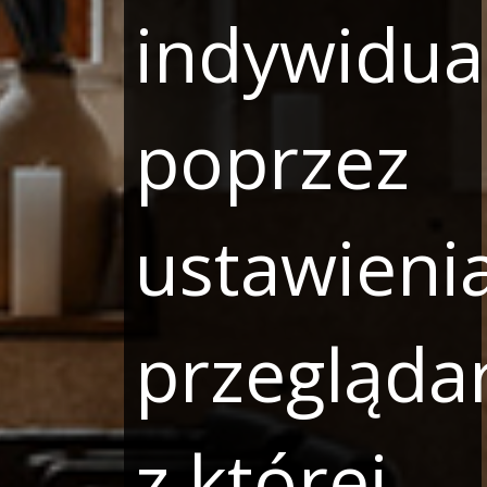
indywidua
poprzez
ustawieni
przeglądar
z której