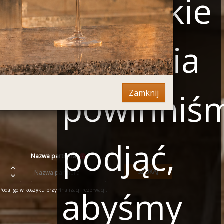
oraz jakie
działania
powinniś
Zamknij
podjąć,
Nazwa partnera
SZUKAJ
abyśmy
odaj go w koszyku przy finalizacji rezerwacji.