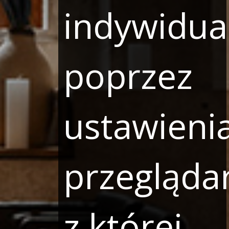
indywidua
poprzez
ustawieni
przeglądar
z której