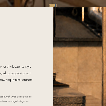
NFERENCJE
WESELA
KONTAKT
WELLNESS I SPA
GALERIA
OFERTY SPEC
łoski wieczór w stylu
rzekąsek przygotowanych
rowaną letnimi tarasami
godowych wydarzenie zostanie
dnictwem naszego instagrama.