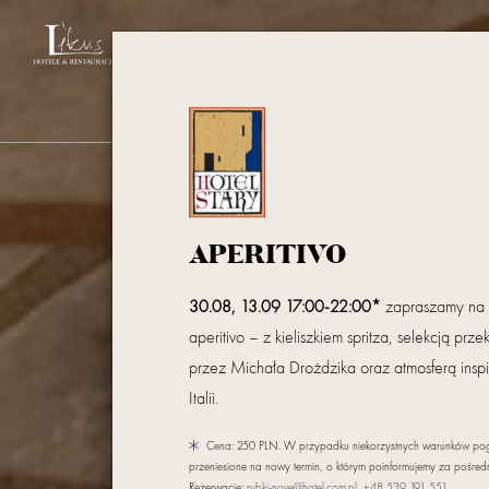
ZOBACZ INNE HOTELE Z GRUPY LHR
HOTEL
POKOJE
RESTAURACJE
KO
APERITIVO
30.08, 13.09 17:00-22:00*
zapraszamy na w
aperitivo – z kieliszkiem spritza, selekcją p
przez Michała Drożdzika oraz atmosferą inspi
Italii.
Cena: 250 PLN. W przypadku niekorzystnych warunków po
przeniesione na nowy termin, o którym poinformujemy za pośre
Rezerwacje:
rybki-nove@hotel.com.pl
,
+48 539 191 551
.