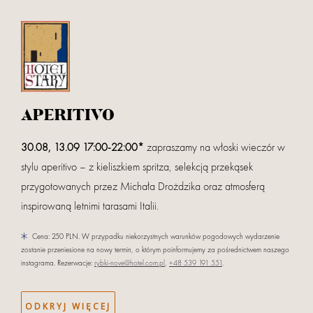
Zaloguj
pow
APERITIVO
Przyjazd
Wyjazd (noce:
1
)
30.08, 13.09 17:00-22:00*
zapraszamy na włoski wieczór w
stylu aperitivo – z kieliszkiem spritza, selekcją przekąsek
Dorośli
Dzieci 0 - 3
przygotowanych przez Michała Drożdzika oraz atmosferą
inspirowaną letnimi tarasami Italii.
Dzieci 4 - 14
Nazwa partnera
Cena: 250 PLN. W przypadku niekorzystnych warunków pogodowych wydarzenie
zostanie przeniesione na nowy termin, o którym poinformujemy za pośrednictwem naszego
instagrama. Rezerwacje:
rybki-nove@hotel.com.pl
,
+48 539 191 551
.
Masz kod rabatowy? Podaj go w koszyku przy finalizacji rezerwacji.
SZUKAJ
ODKRYJ WIĘCEJ