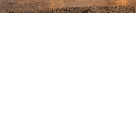
mog
NAJLEPSZE CENY. NAJLEPSZE OFERTY.
BOOK ONLINE
HOTEL STARY
lepi
HOTEL
Hotel Stary jest laureatem renomowanego
paryskiego konkursu Prix Villégiature, zdobywcą
tytułu „najpiękniejszego hotelowego wnętrza w
Europie”. W naszym zachwycającym atmosferą,
elegancją i stylem budynku tradycja idealnie