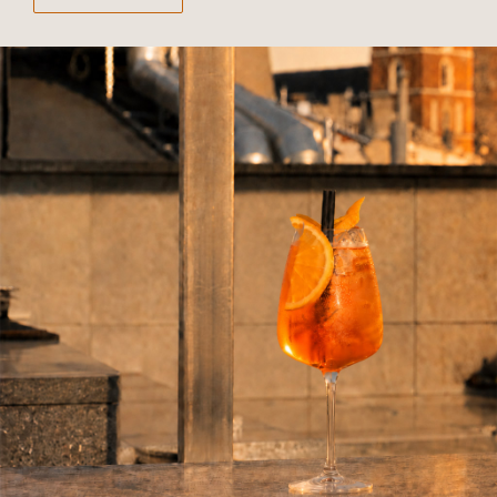
pod
ab
RESTAURACJE
W Hotelu Stary znajdują się dwie restauracje. Restauracja 3
Rybki to elegancka restauracja zlokalizowana w otwartej
przestrzeni parteru. Restauracja Rybki Nove zlokalizowana jest
na dwóch poziomach nowszej części hotelu.
Zobacz więcej